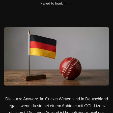
Failed to load.
Retry
Die kurze Antwort: Ja, Cricket Wetten sind in Deutschland
legal – wenn du sie bei einem Anbieter mit GGL-Lizenz
platzierst. Die lange Antwort ist komplizierter, weil der