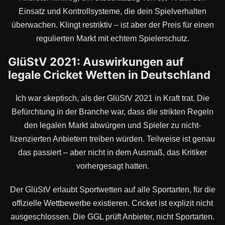
Einsatz und Kontrollsysteme, die dein Spielverhalten
überwachen. Klingt restriktiv – ist aber der Preis für einen
regulierten Markt mit echtem Spielerschutz.
GlüStV 2021: Auswirkungen auf
legale Cricket Wetten in Deutschland
Ich war skeptisch, als der GlüStV 2021 in Kraft trat. Die
Befürchtung in der Branche war, dass die strikten Regeln
den legalen Markt abwürgen und Spieler zu nicht-
lizenzierten Anbietern treiben würden. Teilweise ist genau
das passiert – aber nicht in dem Ausmaß, das Kritiker
vorhergesagt hatten.
Der GlüStV erlaubt Sportwetten auf alle Sportarten, für die
offizielle Wettbewerbe existieren. Cricket ist explizit nicht
ausgeschlossen. Die GGL prüft Anbieter, nicht Sportarten.