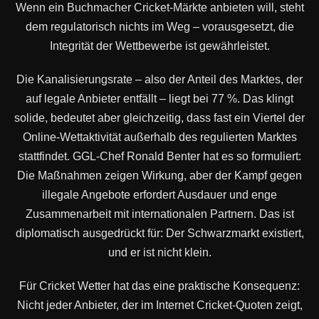
Wenn ein Buchmacher Cricket-Märkte anbieten will, steht
dem regulatorisch nichts im Weg – vorausgesetzt, die
Integrität der Wettbewerbe ist gewährleistet.
Die Kanalisierungsrate – also der Anteil des Marktes, der
auf legale Anbieter entfällt – liegt bei 77 %. Das klingt
solide, bedeutet aber gleichzeitig, dass fast ein Viertel der
Online-Wettaktivität außerhalb des regulierten Marktes
stattfindet. GGL-Chef Ronald Benter hat es so formuliert:
Die Maßnahmen zeigen Wirkung, aber der Kampf gegen
illegale Angebote erfordert Ausdauer und enge
Zusammenarbeit mit internationalen Partnern. Das ist
diplomatisch ausgedrückt für: Der Schwarzmarkt existiert,
und er ist nicht klein.
Für Cricket Wetter hat das eine praktische Konsequenz:
Nicht jeder Anbieter, der im Internet Cricket-Quoten zeigt,