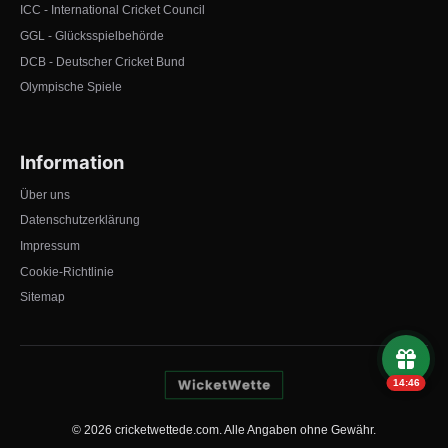
ICC - International Cricket Council
GGL - Glücksspielbehörde
DCB - Deutscher Cricket Bund
Olympische Spiele
Information
Über uns
Datenschutzerklärung
Impressum
Cookie-Richtlinie
Sitemap
14:45
© 2026 cricketwettede.com. Alle Angaben ohne Gewähr.