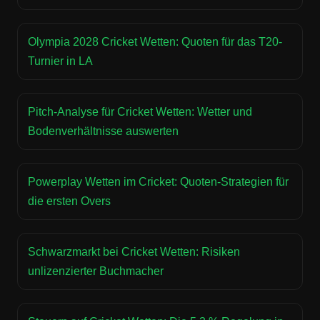
Olympia 2028 Cricket Wetten: Quoten für das T20-
Turnier in LA
Pitch-Analyse für Cricket Wetten: Wetter und
Bodenverhältnisse auswerten
Powerplay Wetten im Cricket: Quoten-Strategien für
die ersten Overs
Schwarzmarkt bei Cricket Wetten: Risiken
unlizenzierter Buchmacher