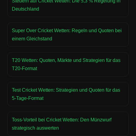
Steuern auf Cricket Wetten: Die 5,3 % Regelung in
Deutschland
Super Over Cricket Wetten: Regeln und Quoten bei
einem Gleichstand
T20 Wetten: Quoten, Märkte und Strategien für das
T20-Format
Test Cricket Wetten: Strategien und Quoten für das
5-Tage-Format
Toss-Vorteil bei Cricket Wetten: Den Münzwurf
strategisch auswerten