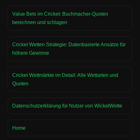
Value Bets im Cricket: Buchmacher-Quoten
berechnen und schlagen
Cricket Wetten Strategie: Datenbasierte Ansätze für
höhere Gewinne
Cricket Wettmärkte im Detail: Alle Wettarten und
Quoten
Datenschutzerklärung für Nutzer von WicketWette
Home