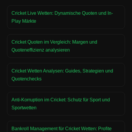
Cricket Live Wetten: Dynamische Quoten und In-
Play Märkte
Cricket Quoten im Vergleich: Margen und
Quoteneffizienz analysieren
Cricket Wetten Analysen: Guides, Strategien und
Quotenchecks
Anti-Korruption im Cricket: Schutz für Sport und
Sportwetten
Bankroll Management für Cricket Wetten: Profite