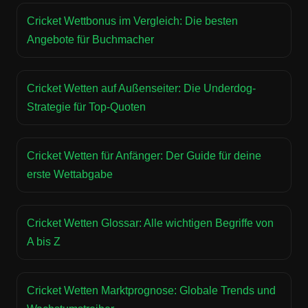
Cricket Wettbonus im Vergleich: Die besten
Angebote für Buchmacher
Cricket Wetten auf Außenseiter: Die Underdog-
Strategie für Top-Quoten
Cricket Wetten für Anfänger: Der Guide für deine
erste Wettabgabe
Cricket Wetten Glossar: Alle wichtigen Begriffe von
A bis Z
Cricket Wetten Marktprognose: Globale Trends und