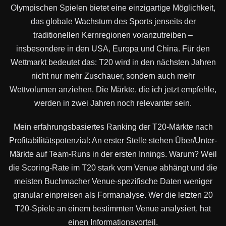
Olympischen Spielen bietet eine einzigartige Möglichkeit,
das globale Wachstum des Sports jenseits der
traditionellen Kernregionen voranzutreiben –
insbesondere in den USA, Europa und China. Für den
Wettmarkt bedeutet das: T20 wird in den nächsten Jahren
nicht nur mehr Zuschauer, sondern auch mehr
Wettvolumen anziehen. Die Märkte, die ich jetzt empfehle,
werden in zwei Jahren noch relevanter sein.
Mein erfahrungsbasiertes Ranking der T20-Märkte nach
Profitabilitätspotenzial: An erster Stelle stehen Über/Unter-
Märkte auf Team-Runs in der ersten Innings. Warum? Weil
die Scoring-Rate im T20 stark vom Venue abhängt und die
meisten Buchmacher Venue-spezifische Daten weniger
granular einpreisen als Formanalyse. Wer die letzten 20
T20-Spiele an einem bestimmten Venue analysiert, hat
einen Informationsvorteil.