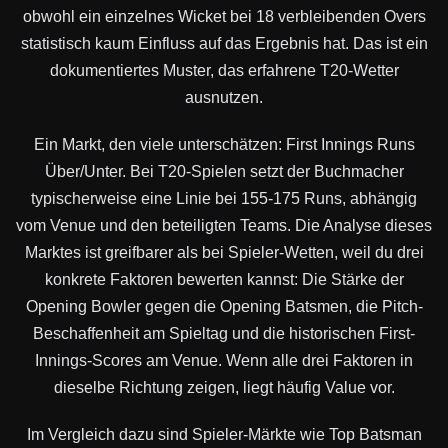
obwohl ein einzelnes Wicket bei 18 verbleibenden Overs
statistisch kaum Einfluss auf das Ergebnis hat. Das ist ein
dokumentiertes Muster, das erfahrene T20-Wetter
ausnutzen.
Ein Markt, den viele unterschätzen: First Innings Runs
Über/Unter. Bei T20-Spielen setzt der Buchmacher
typischerweise eine Linie bei 155-175 Runs, abhängig
vom Venue und den beteiligten Teams. Die Analyse dieses
Marktes ist greifbarer als bei Spieler-Wetten, weil du drei
konkrete Faktoren bewerten kannst: Die Stärke der
Opening Bowler gegen die Opening Batsmen, die Pitch-
Beschaffenheit am Spieltag und die historischen First-
Innings-Scores am Venue. Wenn alle drei Faktoren in
dieselbe Richtung zeigen, liegt häufig Value vor.
Im Vergleich dazu sind Spieler-Märkte wie Top Batsman