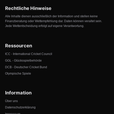
Rechtliche Hinweise
Alle Inhalte dienen ausschließlich der Information und stellen keine
Finanzberatung oder Wettempfehlung dar. Daten können veraltet sein.
Jede Wettentscheidung erfolgt auf eigene Verantwortung.
Ressourcen
ICC - International Cricket Council
GGL - Glücksspielbehörde
DCB - Deutscher Cricket Bund
Olympische Spiele
Information
Über uns
Datenschutzerklärung
Impressum