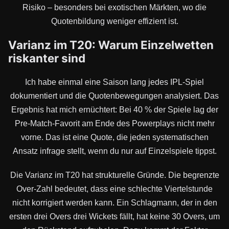
Risiko – besonders bei exotischen Märkten, wo die
Quotenbildung weniger effizient ist.
Varianz im T20: Warum Einzelwetten
riskanter sind
Ich habe einmal eine Saison lang jedes IPL-Spiel
dokumentiert und die Quotenbewegungen analysiert. Das
Ergebnis hat mich ernüchtert: Bei 40 % der Spiele lag der
Pre-Match-Favorit am Ende des Powerplays nicht mehr
vorne. Das ist eine Quote, die jeden systematischen
Ansatz infrage stellt, wenn du nur auf Einzelspiele tippst.
Die Varianz im T20 hat strukturelle Gründe. Die begrenzte
Over-Zahl bedeutet, dass eine schlechte Viertelstunde
nicht korrigiert werden kann. Ein Schlagmann, der in den
ersten drei Overs drei Wickets fällt, hat keine 30 Overs, um