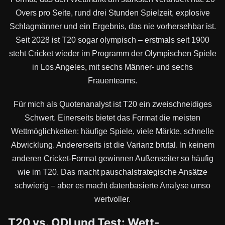
Overs pro Seite, rund drei Stunden Spielzeit, explosive
Schlagmänner und ein Ergebnis, das nie vorhersehbar ist.
Seit 2028 ist T20 sogar olympisch – erstmals seit 1900
steht Cricket wieder im Programm der Olympischen Spiele
in Los Angeles, mit sechs Männer- und sechs
Frauenteams.
Für mich als Quotenanalyst ist T20 ein zweischneidiges
Schwert. Einerseits bietet das Format die meisten
Wettmöglichkeiten: häufige Spiele, viele Märkte, schnelle
Abwicklung. Andererseits ist die Varianz brutal. In keinem
anderen Cricket-Format gewinnen Außenseiter so häufig
wie im T20. Das macht pauschalstrategische Ansätze
schwierig – aber es macht datenbasierte Analyse umso
wertvoller.
T20 vs. ODI und Test: Wett-